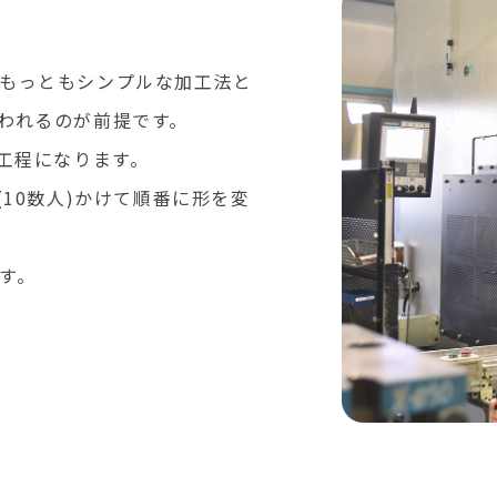
もっともシンプルな加工法と
われるのが前提です。
工程になります。
(10数人)かけて順番に形を変
す。